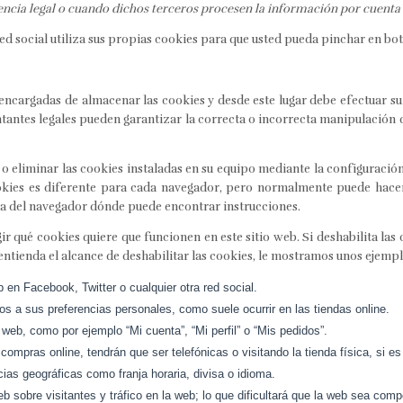
encia legal o cuando dichos terceros procesen la información por cuenta
d social utiliza sus propias cookies para que usted pueda pinchar en bot
ncargadas de almacenar las cookies y desde este lugar debe efectuar su
entantes legales pueden garantizar la correcta o incorrecta manipulación
 o eliminar las cookies instaladas en su equipo mediante la configuració
ookies es diferente para cada navegador, pero normalmente puede hac
a del navegador dónde puede encontrar instrucciones.
 qué cookies quiere que funcionen en este sitio web. Si deshabilita las 
entienda el alcance de deshabilitar las cookies, le mostramos unos ejempl
en Facebook, Twitter o cualquier otra red social.
os a sus preferencias personales, como suele ocurrir en las tiendas online.
web, como por ejemplo “Mi cuenta”, “Mi perfil” o “Mis pedidos”.
 compras online, tendrán que ser telefónicas o visitando la tienda física, si es
ias geográficas como franja horaria, divisa o idioma.
eb sobre visitantes y tráfico en la web; lo que dificultará que la web sea compe