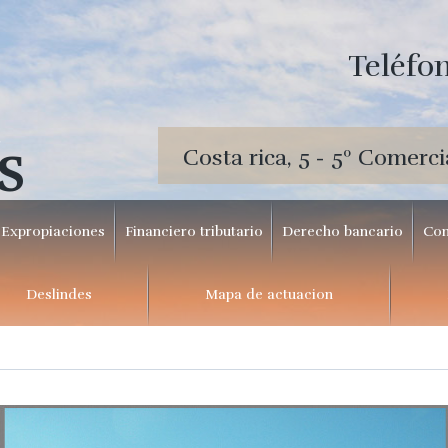
Teléfon
Costa rica, 5 - 5º Comerci
S
Expropiaciones
Financiero tributario
Derecho bancario
Con
Deslindes
Mapa de actuacion