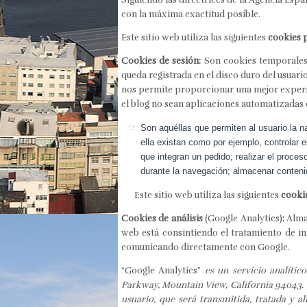
con la máxima exactitud posible.
Este sitio web utiliza las siguientes
cookies 
Cookies de sesión:
Son cookies temporales
queda registrada en el disco duro del usuari
nos permite proporcionar una mejor experie
el blog no sean aplicaciones automatizadas
Son aquéllas que permiten al usuario la n
ella existan como por ejemplo, controlar e
que integran un pedido; realizar el proces
durante la navegación; almacenar contenid
Este sitio web utiliza las siguientes
cookie
Cookies de análisis
(Google Analytics)
:
Almac
web está consintiendo el tratamiento de in
comunicando directamente con Google.
“Google Analytics”
es un servicio analíti
Parkway, Mountain View, California 94043. Pa
usuario, que será transmitida, tratada y 