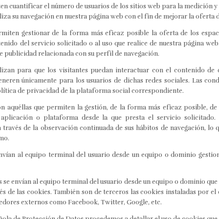
n cuantificar el número de usuarios de los sitios web para la medición y a
aliza su navegación en nuestra página web con el fin de mejorar la oferta
miten gestionar de la forma más eficaz posible la oferta de los espaci
enido del servicio solicitado o al uso que realice de nuestra página web
 publicidad relacionada con su perfil de navegación.
ilizan para que los visitantes puedan interactuar con el contenido de
generen únicamente para los usuarios de dichas redes sociales. Las cond
lítica de privacidad de la plataforma social correspondiente.
n aquéllas que permiten la gestión, de la forma más eficaz posible, de 
aplicación o plataforma desde la que presta el servicio solicitado
través de la observación continuada de sus hábitos de navegación, lo q
mo.
envían al equipo terminal del usuario desde un equipo o dominio gestio
 se envían al equipo terminal del usuario desde un equipo o dominio que n
vés de las cookies. También son de terceros las cookies instaladas por el
eedores externos como Facebook, Twitter, Google, etc.
ñola de Protección de Datos procedemos a detallar el uso de cookies que 