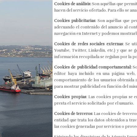
Cookies de análisis:
Son aquéllas que permite
hacen del servicio ofertado. Para ello se an
Cookies publicitarias:
Son aquéllas que per
adecuando el contenido del anuncio al cont
navegación en Internet y podemos mostrarle
Cookies de redes sociales externas
: Se ut
Youtube, Twitter, Linkedin, etc.) y que se 
información recopilada se regulan por la po
Cookies de publicidad comportamental:
So
editor haya incluido en una página web, 
comportamiento de los usuarios obtenida a 
para mostrar publicidad en función del mis
Cookies propias
: Las cookies propias se 
presta el servicio solicitado por el usuario.
Cookies de terceros:
Las cookies de terceros
entidad que trata los datos obtenidos a tra
las cookies generadas por servicios o prov
Siguiendo las directrices de la Agencia Espa