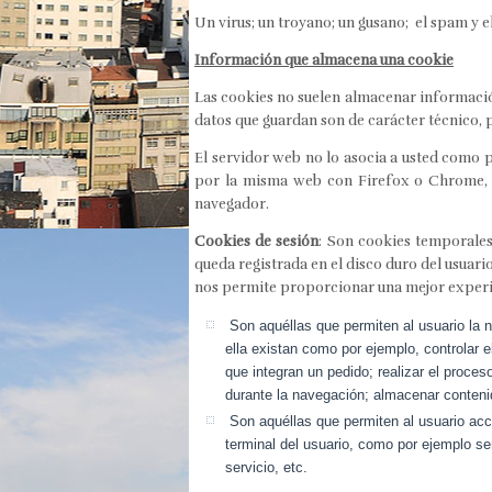
Un virus; un troyano; un gusano; el spam y
Información que almacena una cookie
Las cookies no suelen almacenar informació
datos que guardan son de carácter técnico, 
El servidor web no lo asocia a usted como 
por la misma web con Firefox o Chrome, v
navegador.
Cookies de sesión
: Son cookies temporale
queda registrada en el disco duro del usuari
nos permite proporcionar una mejor experie
Son aquéllas que permiten al usuario la n
ella existan como por ejemplo, controlar e
que integran un pedido; realizar el proces
durante la navegación; almacenar contenid
Son aquéllas que permiten al usuario acced
terminal del usuario, como por ejemplo ser
servicio, etc.