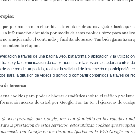
propias:
 que permanecen en el archivo de cookies de su navegador hasta que a
o. La información obtenida por medio de estas cookies, sirve para analizar 
ncia mejorando el contenido y facilitando su uso. También garantizan q
 combatiendo el spam.
avegación a través de una página web, plataforma o aplicación y la utilización
l tráfico y la comunicación de datos; identificar la sesión; acceder a partes d
o de compra de un pedido; realizar la solicitud de inscripción o participación 
os para la difusión de videos o sonido o compartir contenidos a través de re
s de terceros:
ena cookies para poder elaborar estadísticas sobre el tráfico y volumen d
formación acerca de usted por Google. Por tanto, el ejercicio de cualq
co de web prestado por Google, Inc. con domicilio en los Estados Uni
ra la prestación de estos servicios, estos utilizan cookies que recopilan
almacenada por Google en los términos fijados en la Web Google.com. 