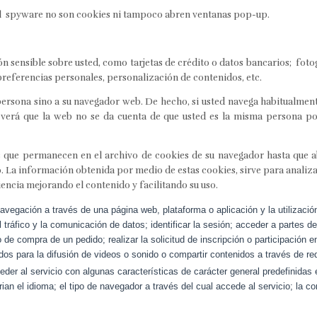
 el spyware no son cookies ni tampoco abren ventanas pop-up.
n sensible sobre usted, como tarjetas de crédito o datos bancarios; foto
preferencias personales, personalización de contenidos, etc.
persona sino a su navegador web. De hecho, si usted navega habitualmen
erá que la web no se da cuenta de que usted es la misma persona por
s que permanecen en el archivo de cookies de su navegador hasta que 
o. La información obtenida por medio de estas cookies, sirve para analizar 
ncia mejorando el contenido y facilitando su uso.
avegación a través de una página web, plataforma o aplicación y la utilizació
l tráfico y la comunicación de datos; identificar la sesión; acceder a partes d
o de compra de un pedido; realizar la solicitud de inscripción o participación 
os para la difusión de videos o sonido o compartir contenidos a través de re
er al servicio con algunas características de carácter general predefinidas e
ian el idioma; el tipo de navegador a través del cual accede al servicio; la 