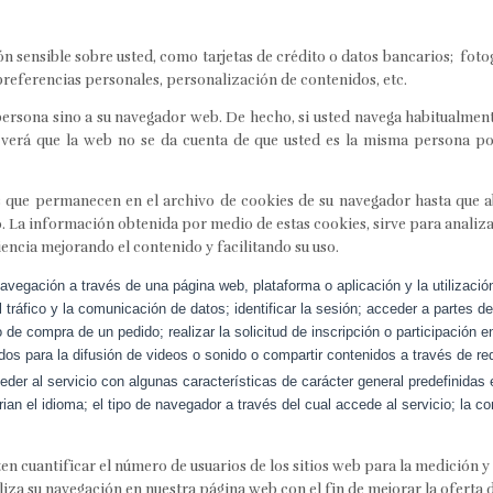
n sensible sobre usted, como tarjetas de crédito o datos bancarios; foto
preferencias personales, personalización de contenidos, etc.
persona sino a su navegador web. De hecho, si usted navega habitualmen
erá que la web no se da cuenta de que usted es la misma persona por
s que permanecen en el archivo de cookies de su navegador hasta que 
o. La información obtenida por medio de estas cookies, sirve para analizar 
ncia mejorando el contenido y facilitando su uso.
avegación a través de una página web, plataforma o aplicación y la utilizació
l tráfico y la comunicación de datos; identificar la sesión; acceder a partes d
o de compra de un pedido; realizar la solicitud de inscripción o participación 
os para la difusión de videos o sonido o compartir contenidos a través de re
er al servicio con algunas características de carácter general predefinidas e
ian el idioma; el tipo de navegador a través del cual accede al servicio; la 
n cuantificar el número de usuarios de los sitios web para la medición y a
aliza su navegación en nuestra página web con el fin de mejorar la oferta