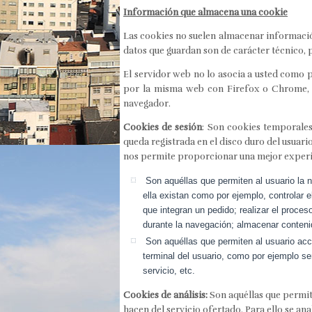
Información que almacena una cookie
Las cookies no suelen almacenar informació
datos que guardan son de carácter técnico, 
El servidor web no lo asocia a usted como 
por la misma web con Firefox o Chrome, v
navegador.
Cookies de sesión
: Son cookies temporale
queda registrada en el disco duro del usuari
nos permite proporcionar una mejor experie
Son aquéllas que permiten al usuario la n
ella existan como por ejemplo, controlar e
que integran un pedido; realizar el proces
durante la navegación; almacenar contenid
Son aquéllas que permiten al usuario acced
terminal del usuario, como por ejemplo ser
servicio, etc.
Cookies de análisis:
Son aquéllas que permite
hacen del servicio ofertado. Para ello se an