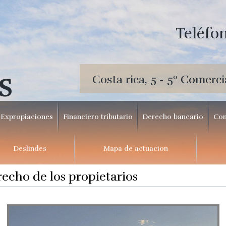
Teléfon
Costa rica, 5 - 5º Comerci
S
Expropiaciones
Financiero tributario
Derecho bancario
Con
Deslindes
Mapa de actuacion
echo de los propietarios