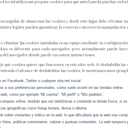
d social utiliza sus propias cookies para que usted pueda pinchar en bot
ncargadas de almacenar las cookies y desde este lugar debe efectuar su
entantes legales pueden garantizar la correcta o incorrecta manipulación
 o eliminar las cookies instaladas en su equipo mediante la configuració
ookies es diferente para cada navegador, pero normalmente puede hac
a del navegador dónde puede encontrar instrucciones.
 qué cookies quiere que funcionen en este sitio web. Si deshabilita las 
entienda el alcance de deshabilitar las cookies, le mostramos unos ejempl
en Facebook, Twitter o cualquier otra red social.
os a sus preferencias personales, como suele ocurrir en las tiendas online.
web, como por ejemplo “Mi cuenta”, “Mi perfil” o “Mis pedidos”.
 compras online, tendrán que ser telefónicas o visitando la tienda física, si es
ias geográficas como franja horaria, divisa o idioma.
eb sobre visitantes y tráfico en la web; lo que dificultará que la web sea compe
bir fotos, publicar comentarios, valorar o puntuar contenidos. La web tampoco
m.