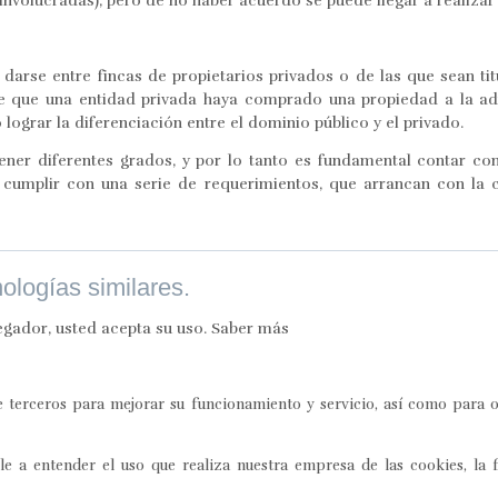
s involucradas), pero de no haber acuerdo se puede llegar a realizar
darse entre fincas de propietarios privados o de las que sean tit
e que una entidad privada haya comprado una propiedad a la admi
 lograr la diferenciación entre el dominio público y el privado.
ener diferentes grados, y por lo tanto es fundamental contar c
e cumplir con una serie de requerimientos, que arrancan con la 
nologías similares.
egador, usted acepta su uso.
Saber más
de terceros para mejorar su funcionamiento y servicio, así como para 
e a entender el uso que realiza nuestra empresa de las cookies, la 