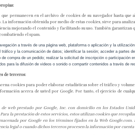
propias:
 que permanecen en el archivo de cookies de su navegador hasta que a
o. La información obtenida por medio de estas cookies, sirve para analizar 
ncia mejorando el contenido y facilitando su uso. También garantizan q
 combatiendo el spam.
avegación a través de una página web, plataforma o aplicación y la utilización
l tráfico y la comunicación de datos; identificar la sesión; acceder a partes d
o de compra de un pedido; realizar la solicitud de inscripción o participación 
os para la difusión de videos o sonido o compartir contenidos a través de re
s de terceros:
ena cookies para poder elaborar estadísticas sobre el tráfico y volumen d
formación acerca de usted por Google. Por tanto, el ejercicio de cualq
co de web prestado por Google, Inc. con domicilio en los Estados Uni
ra la prestación de estos servicios, estos utilizan cookies que recopilan
almacenada por Google en los términos fijados en la Web Google.com. 
encia legal o cuando dichos terceros procesen la información por cuenta