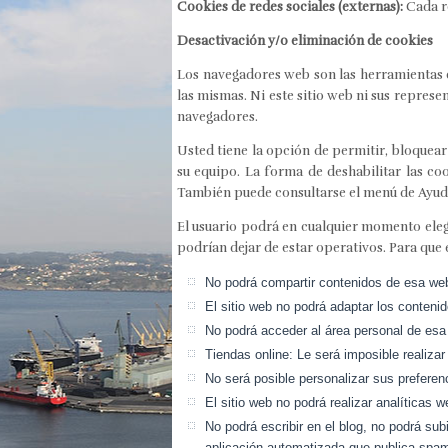
Cookies de redes sociales (externas):
Cada re
Desactivación y/o eliminación de cookies
Los navegadores web son las herramientas e
las mismas. Ni este sitio web ni sus repres
navegadores.
Usted tiene la opción de permitir, bloquear
su equipo. La forma de deshabilitar las c
También puede consultarse el menú de Ayud
El usuario podrá en cualquier momento elegir
podrían dejar de estar operativos. Para que 
No podrá compartir contenidos de esa web 
El sitio web no podrá adaptar los contenid
No podrá acceder al área personal de esa 
Tiendas online: Le será imposible realizar
No será posible personalizar sus preferenc
El sitio web no podrá realizar analíticas w
No podrá escribir en el blog, no podrá su
aplicación automatizada que publica spa