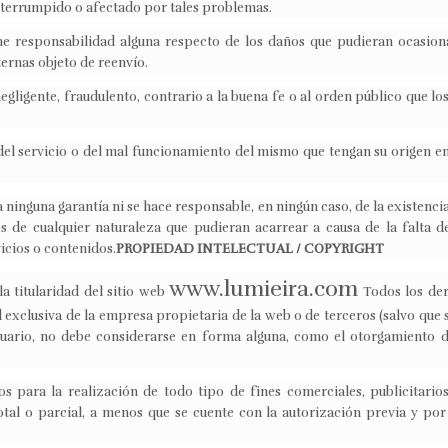
interrumpido o afectado por tales problemas.
e responsabilidad alguna respecto de los daños que pudieran ocasionar
ternas objeto de reenvío.
egligente, fraudulento, contrario a la buena fe o al orden público que lo
del servicio o del mal funcionamiento del mismo que tengan su origen en
 ninguna garantía ni se hace responsable, en ningún caso, de la existenci
os de cualquier naturaleza que pudieran acarrear a causa de la falta 
icios o contenidos.
PROPIEDAD INTELECTUAL / COPYRIGHT
www.lumieira.com
la titularidad del sitio web
Todos los der
d exclusiva de la empresa propietaria de la web o de terceros (salvo que s
suario, no debe considerarse en forma alguna, como el otorgamiento 
s para la realización de todo tipo de fines comerciales, publicitarios
tal o parcial, a menos que se cuente con la autorización previa y por e