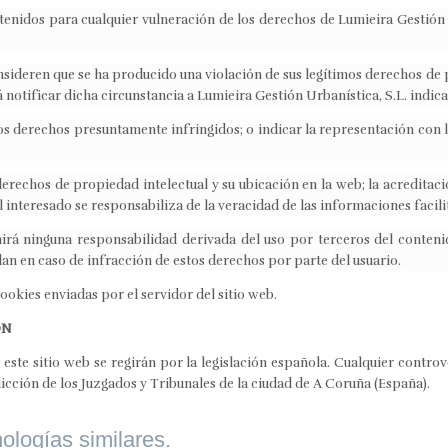
enidos para cualquier vulneración de los derechos de Lumieira Gestión Ur
onsideren que se ha producido una violación de sus legítimos derechos de 
notificar dicha circunstancia a Lumieira Gestión Urbanística, S.L. indic
los derechos presuntamente infringidos; o indicar la representación con l
erechos de propiedad intelectual y su ubicación en la web; la acreditac
l interesado se responsabiliza de la veracidad de las informaciones facilit
irá ninguna responsabilidad derivada del uso por terceros del contenid
dan en caso de infracción de estos derechos por parte del usuario.
cookies enviadas por el servidor del sitio web.
ÓN
este sitio web se regirán por la legislación española. Cualquier controve
sdicción de los Juzgados y Tribunales de la ciudad de A Coruña (España).
nologías similares.