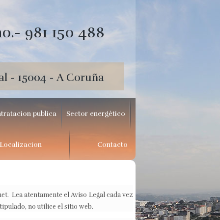
o.- 981 150 488
al - 15004 - A Coruña
tratacion publica
Sector energético
Localizacion
Contacto
net. Lea atentamente el Aviso Legal cada vez
pulado, no utilice el sitio web.