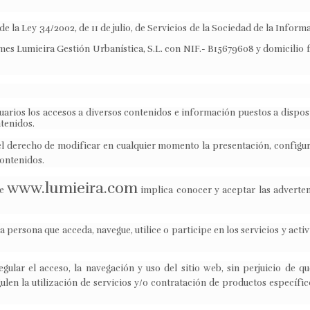
 de la Ley 34/2002, de 11 de julio, de Servicios de la Sociedad de la Info
om
es Lumieira Gestión Urbanística, S.L. con NIF.- B15679608 y domicilio f
 usuarios los accesos a diversos contenidos e información puestos a dispo
tenidos.
 el derecho de modificar en cualquier momento la presentación, configura
contenidos.
www.lumieira.com
de
implica conocer y aceptar las adverten
la persona que acceda, navegue, utilice o participe en los servicios y acti
egular el acceso, la navegación y uso del sitio web, sin perjuicio de q
len la utilización de servicios y/o contratación de productos específico