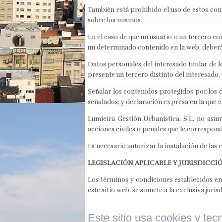
También está prohibido el uso de estos cont
sobre los mismos.
En el caso de que un usuario o un tercero c
un determinado contenido en la web, deberá 
Datos personales del interesado titular de 
presente un tercero distinto del interesado.
Señalar los contenidos protegidos por los d
señalados; y declaración expresa en la que e
Lumieira Gestión Urbanística, S.L. no asum
acciones civiles o penales que le correspon
Es necesario autorizar la instalación de las 
LEGISLACIÓN APLICABLE Y JURISDICCI
Los términos y condiciones establecidos en 
este sitio web, se somete a la exclusiva juri
Este sitio usa cookies y tec