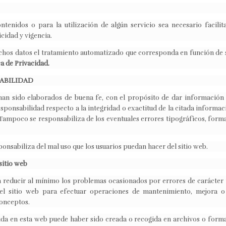
enidos o para la utilización de algún servicio sea necesario facilita
icidad y vigencia.
ichos datos el tratamiento automatizado que corresponda en función de s
ca de Privacidad.
ABILIDAD
han sido elaborados de buena fe, con el propósito de dar información a
sponsabilidad respecto a la integridad o exactitud de la citada informaci
 Tampoco se responsabiliza de los eventuales errores tipográficos, forma
ponsabiliza del mal uso que los usuarios puedan hacer del sitio web.
sitio web
rá reducir al mínimo los problemas ocasionados por errores de carácter
el sitio web para efectuar operaciones de mantenimiento, mejora o 
conceptos.
da en esta web puede haber sido creada o recogida en archivos o forma