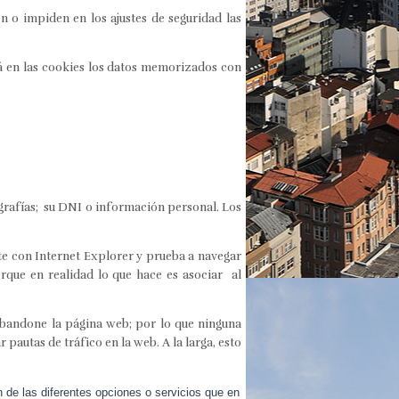
 o impiden en los ajustes de seguridad las
á en las cookies los datos memorizados con
grafías; su DNI o información personal. Los
te con Internet Explorer y prueba a navegar
que en realidad lo que hace es asociar al
abandone la página web; por lo que ninguna
pautas de tráfico en la web. A la larga, esto
n de las diferentes opciones o servicios que en