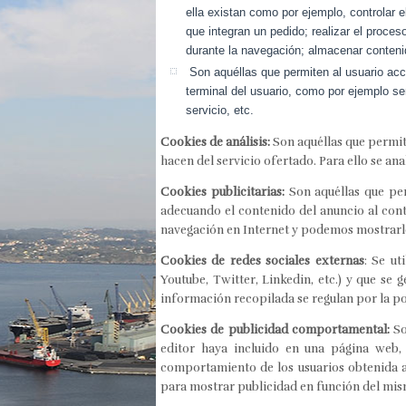
ella existan como por ejemplo, controlar e
que integran un pedido; realizar el proces
durante la navegación; almacenar contenid
Son aquéllas que permiten al usuario acced
terminal del usuario, como por ejemplo ser
servicio, etc.
Cookies de análisis:
Son aquéllas que permite
hacen del servicio ofertado. Para ello se an
Cookies publicitarias:
Son aquéllas que per
adecuando el contenido del anuncio al cont
navegación en Internet y podemos mostrarle
Cookies de redes sociales externas
: Se ut
Youtube, Twitter, Linkedin, etc.) y que se 
información recopilada se regulan por la po
Cookies de publicidad comportamental:
So
editor haya incluido en una página web, 
comportamiento de los usuarios obtenida a 
para mostrar publicidad en función del mis