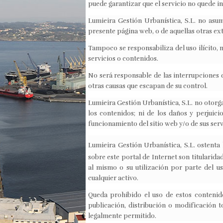
puede garantizar que el servicio no quede 
Lumieira Gestión Urbanística, S.L. no asum
presente página web, o de aquellas otras ex
Tampoco se responsabiliza del uso ilícito, n
servicios o contenidos.
No será responsable de las interrupciones 
otras causas que escapan de su control.
Lumieira Gestión Urbanística, S.L. no otorga
los contenidos; ni de los daños y perjuici
funcionamiento del sitio web y/o de sus serv
Lumieira Gestión Urbanística, S.L. ostenta 
sobre este portal de Internet son titularida
al mismo o su utilización por parte del u
cualquier activo.
Queda prohibido el uso de estos contenido
publicación, distribución o modificación to
legalmente permitido.