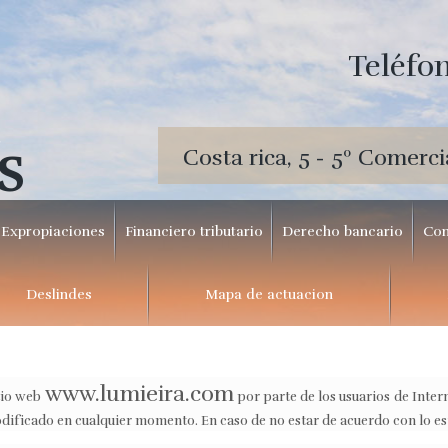
Teléfon
Costa rica, 5 - 5º Comerci
S
Expropiaciones
Financiero tributario
Derecho bancario
Con
Deslindes
Mapa de actuacion
www.lumieira.com
itio web
por parte de los usuarios de Inter
odificado en cualquier momento. En caso de no estar de acuerdo con lo esti